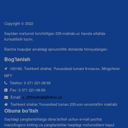
Copyright © 2022
Saytdan ma'lumot ko'chiriligan 235-maktab.uz havola sifatida
ko'rsatilishi lozim.
Barcha huquqlar amaldagi qonunchilik doirasida himoyalangan.
Bog'lanish
100190, Toshkent shahar, Yunusobod tumani 8-mavze, Mingchinor
MFY
Telefon: 0 371 221-08-59
Fax: 0 371 221-08-59
Email:
y_235maktab@inbox.uz
Toshkent shahar Yunusobod tuman 235-son umumta'lim maktabi
Obuna bo'lish
Saytdagi yangilanishlarga obna bo'lish uchun e-mail pochta
manzilingizni kiriting va yangilanishlar haqidagi ma'lumotlarni bepul