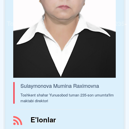
Toshkent shahar Yunusobod tumani 235-
sonli umumta’lim maktabi
Sulaymonova Mumina Raximovna
Toshkent shahar Yunusobod tuman 235-son umumta'lim
maktabi direktori
E'lonlar