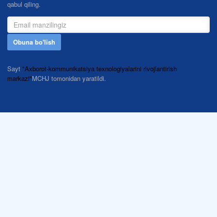
qabul qiling.
Obuna bo'lish
Sayt
"Axborot-kommunikatsiya texnologiyalarini rivojlantirish
markazi"
MCHJ tomonidan yaratildi.