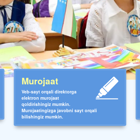
Murojaat
Veb-sayt orqali direktorga
elektron murojaat
qoldirishingiz mumkin.
Murojaatingizga javobni sayt orqali
bilishingiz mumkin.