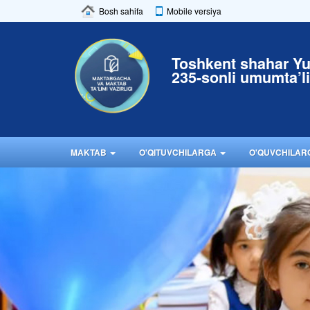
Bosh sahifa
Mobile versiya
Toshkent shahar Y
235-sonli umumta’l
MAKTAB
O'QITUVCHILARGA
O'QUVCHILA