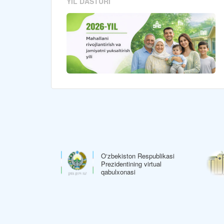
YIL DASTURI
O‘zbekiston Respublikasi
espublikasi
Prezidentining virtual
 rasmiy veb-sayti
qabulxonasi