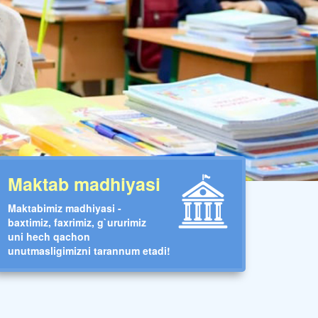
Maktab madhiyasi
Maktabimiz madhiyasi -
baxtimiz, faxrimiz, g`ururimiz
uni hech qachon
unutmasligimizni tarannum etadi!