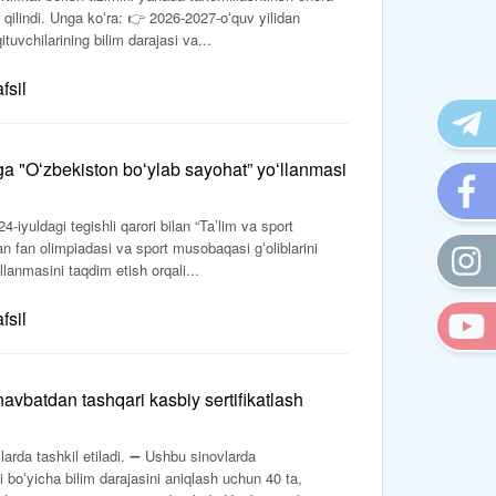
bul qilindi. Unga koʻra: 👉 2026-2027-oʻquv yilidan
tuvchilarining bilim darajasi va...
fsil
iga "Oʻzbekiston boʻylab sayohat” yoʻllanmasi
-iyuldagi tegishli qarori bilan “Taʼlim va sport
gan fan olimpiadasi va sport musobaqasi gʻoliblarini
lanmasini taqdim etish orqali...
fsil
navbatdan tashqari kasbiy sertifikatlash
larda tashkil etiladi. ➖ Ushbu sinovlarda
 boʻyicha bilim darajasini aniqlash uchun 40 ta,