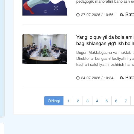
pedagogik mahoratini baholash uchu
Bata
27.07.2026 / 10:56
Yangi oʻquv yilida bolalarni
bagʻishlangan yigʻilish boʻli
Bugun Maktabgacha va maktab taʼl
Direktorlar kengashi faoliyatini ya
kadrlari salohiyatini oshirish hamd
Bata
24.07.2026 / 10:34
Oldingi
1
2
3
4
5
6
7