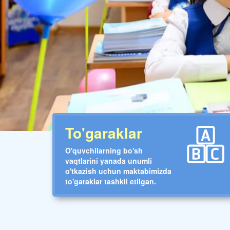
To'garaklar
O'quvchilarning bo'sh
vaqtlarini yanada unumli
o'tkazish uchun maktabimizda
to'garaklar tashkil etilgan.