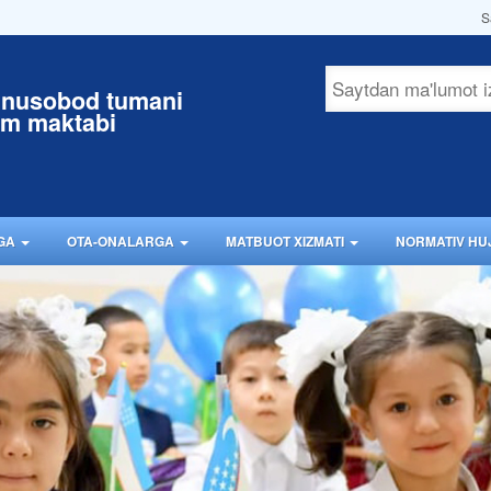
S
unusobod tumani
im maktabi
RGA
OTA-ONALARGA
MATBUOT XIZMATI
NORMATIV HU