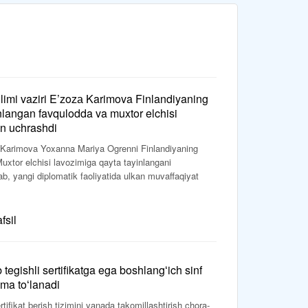
imi vaziri E’zozа Karimova Finlandiyaning
nlangan favqulodda va muxtor elchisi
n uchrashdi
 Karimova Yoxanna Mariya Ogrenni Finlandiyaning
xtor elchisi lavozimiga qayta tayinlangani
b, yangi diplomatik faoliyatida ulkan muvaffaqiyat
fsil
tegishli sertifikatga ega boshlangʻich sinf
ama toʻlanadi
tifikat berish tizimini yanada takomillashtirish chora-