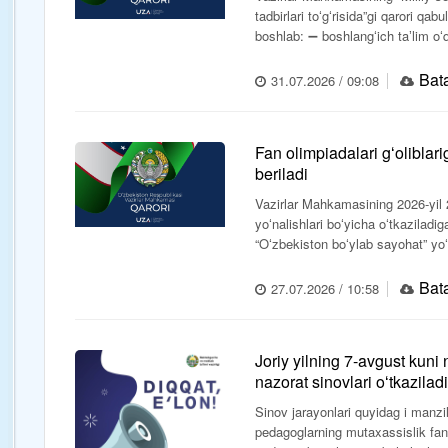
tadbirlari toʻgʻrisida”gi qarori qa
boshlab: ➖ boshlangʻich taʼlim oʻqi
Bata
31.07.2026 / 09:08
Fan olimpiadalari gʻoliblar
beriladi
Vazirlar Mahkamasining 2026-yil 24
yoʻnalishlari boʻyicha oʻtkaziladi
“Oʻzbekiston boʻylab sayohat” yoʻl
Bata
27.07.2026 / 10:58
Joriy yilning 7-avgust kuni 
nazorat sinovlari oʻtkaziladi
Sinov jarayonlari quyidag i manzil
pedagoglarning mutaxassislik fani