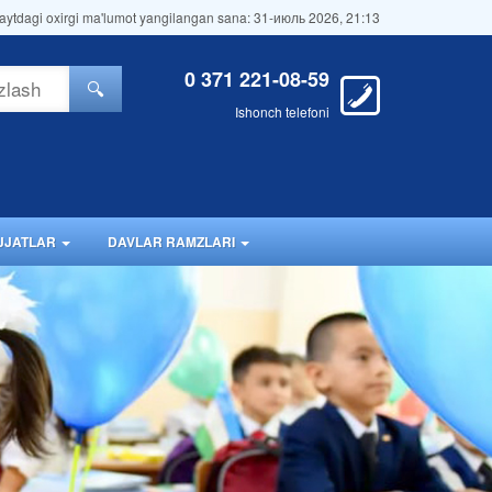
aytdagi oxirgi ma'lumot yangilangan sana: 31-июль 2026, 21:13
0 371 221-08-59
🔍
Ishonch telefoni
JJATLAR
DAVLAR RAMZLARI