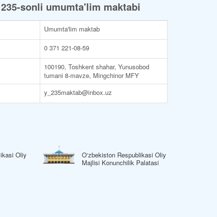
235-sonli umumta'lim maktabi
Umumta'lim maktab
0 371 221-08-59
100190, Toshkent shahar, Yunusobod
tumani 8-mavze, Mingchinor MFY
y_235maktab@inbox.uz
ikasi Oliy
O‘zbekiston Respublikasi Oliy
Majlisi Konunchilik Palatasi