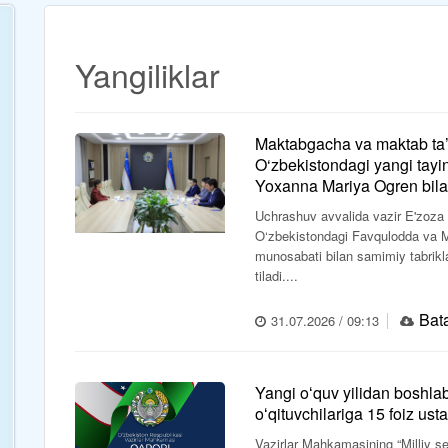
Yangiliklar
Maktabgacha va maktab ta’l
O‘zbekistondagi yangi tayi
Yoxanna Mariya Ogren bila
Uchrashuv avvalida vazir E'zoza
O‘zbekistondagi Favqulodda va Mu
munosabati bilan samimiy tabrikla
tiladi....
Bata
31.07.2026 / 09:13
Yangi oʻquv yilidan boshlab 
oʻqituvchilariga 15 foiz ust
Vazirlar Mahkamasining “Milliy ser