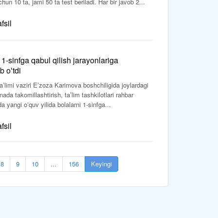
n 10 ta, jami 50 ta test beriladi. Har bir javob 2...
fsil
 1-sinfga qabul qilish jarayonlariga
b oʻtdi
imi vaziri Eʼzoza Karimova boshchiligida joylardagi
nada takomillashtirish, taʼlim tashkilotlari rahbar
a yangi oʻquv yilida bolalarni 1-sinfga...
fsil
8
9
10
...
156
Keyingi