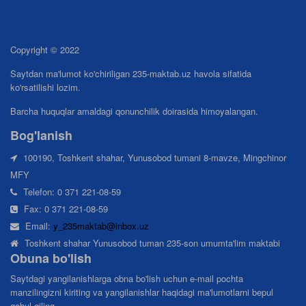
Copyright © 2022
Saytdan ma'lumot ko'chiriligan 235-maktab.uz havola sifatida
ko'rsatilishi lozim.
Barcha huquqlar amaldagi qonunchilik doirasida himoyalangan.
Bog'lanish
100190, Toshkent shahar, Yunusobod tumani 8-mavze, Mingchinor
MFY
Telefon: 0 371 221-08-59
Fax: 0 371 221-08-59
Email:
y_235maktab@inbox.uz
Toshkent shahar Yunusobod tuman 235-son umumta'lim maktabi
Obuna bo'lish
Saytdagi yangilanishlarga obna bo'lish uchun e-mail pochta
manzilingizni kiriting va yangilanishlar haqidagi ma'lumotlarni bepul
qabul qiling.