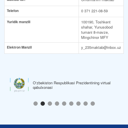
Telefon
0 371 221-08-59
Yuridik manzili
100190, Toshkent
shahar, Yunusobod
tumani 8-mavze,
Mingchinor MFY
Elektron Manzil
y_235maktab@inbox.uz
O‘zbekiston Respublikasi Hukumat Portali