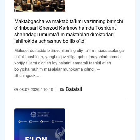
Maktabgacha va maktab taʼlimi vazirining birinchi
oʻrinbosari Sherzod Karimov hamda Toshkent
shahridagi umumtaʼlim maktablari direktorlari
ishtirokida uchrashuv boʻlib oʻtdi
Muloqot doirasida bitiruvchilarning oliy taʼlim muassasalariga
hujjat topshirish, yangi oʻquv yiliga qabul jarayonlari hamda
xorijiy tillarni oʻqitish loyihalarini samarali tashkil etish
boʻyicha muhim masalalar muhokama qilindi. ➖
Shuningdek,...
Batafsil
08.07.2026 / 10:10