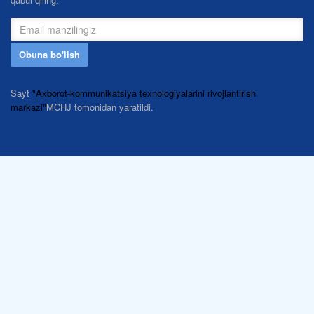
Obuna bo'lish
Sayt
"Axborot-kommunikatsiya texnologiyalarini rivojlantirish
markazi"
MCHJ tomonidan yaratildi.