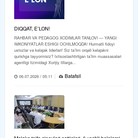
DIQQAT, E’LON!
RAHBAR VA PEDAGOG XODIMLAR TANLOVI — YANGI
IMKONIYATLAR ESHIGI OCHILMOQDA! Hurmatli fidoyi
ustozlar va kelajak liderlari! Siz ta’lim orqali kelajakni
qurishga tayyormisiz? Ixtisoslashtirilgan ta’lim muassasalari
agentligi tizimidagi Xorijiy tillarga...
Batafsil
06.07.2026 / 05:11