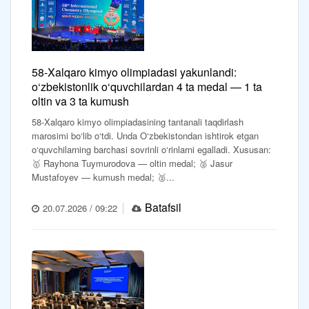
58-Xalqaro kimyo olimpiadasi yakunlandi:
o‘zbekistonlik o‘quvchilardan 4 ta medal — 1 ta
oltin va 3 ta kumush
58-Xalqaro kimyo olimpiadasining tantanali taqdirlash
marosimi bo‘lib o‘tdi. Unda O‘zbekistondan ishtirok etgan
o‘quvchilarning barchasi sovrinli o‘rinlarni egalladi. Xususan:
🥇 Rayhona Tuymurodova — oltin medal; 🥈 Jasur
Mustafoyev — kumush medal; 🥈...
Batafsil
20.07.2026 / 09:22