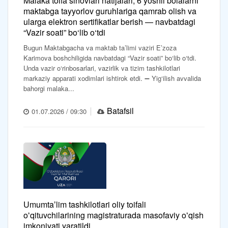
Malaka toifa sinovlari natijalari, 6 yoshli bolalarni
maktabga tayyorlov guruhlariga qamrab olish va
ularga elektron sertifikatlar berish — navbatdagi
“Vazir soati” bo‘lib o‘tdi
Bugun Maktabgacha va maktab ta’limi vaziri E’zoza
Karimova boshchiligida navbatdagi “Vazir soati” bo‘lib o‘tdi.
Unda vazir o‘rinbosarlari, vazirlik va tizim tashkilotlari
markaziy apparati xodimlari ishtirok etdi. ➖ Yig‘ilish avvalida
bahorgi malaka...
Batafsil
01.07.2026 / 09:30
Umumtaʼlim tashkilotlari oliy toifali
oʻqituvchilarining magistraturada masofaviy oʻqish
imkoniyati yaratildi