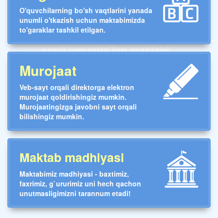
O'quvchilarning bo'sh vaqtlarini yanada
unumli o'tkazish uchun maktabimizda
to'garaklar tashkil etilgan.
Toshkent shahar Yunusobod tumani 235-
sonli umumta’lim maktabi
Murojaat
Veb-sayt orqali direktorga elektron
murojaat qoldirishingiz mumkin.
Murojaatingizga javobni sayt orqali
bilishingiz mumkin.
Maktab madhiyasi
Maktabimiz madhiyasi - baxtimiz,
faxrimiz, g`ururimiz uni hech qachon
unutmasligimizni tarannum etadi!