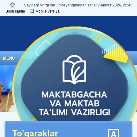
Saytdagi oxirgi ma'lumot yangilangan sana: 9-август 2026, 22:45
Bosh sahifa
Mobile versiya
MENU
To'garaklar