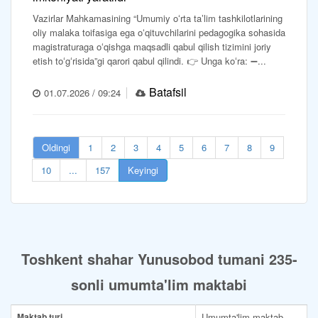
Vazirlar Mahkamasining “Umumiy oʻrta taʼlim tashkilotlarining
oliy malaka toifasiga ega oʻqituvchilarini pedagogika sohasida
magistraturaga oʻqishga maqsadli qabul qilish tizimini joriy
etish toʻgʻrisida”gi qarori qabul qilindi. 👉 Unga koʻra: ➖...
Batafsil
01.07.2026 / 09:24
Oldingi
1
2
3
4
5
6
7
8
9
10
...
157
Keyingi
Toshkent shahar Yunusobod tumani 235-
sonli umumta'lim maktabi
Maktab turi
Umumta'lim maktab