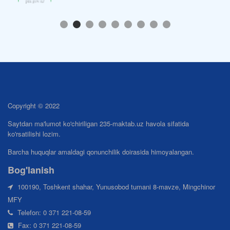
Copyright © 2022
Saytdan ma'lumot ko'chiriligan 235-maktab.uz havola sifatida
ko'rsatilishi lozim.
Barcha huquqlar amaldagi qonunchilik doirasida himoyalangan.
Bog'lanish
100190, Toshkent shahar, Yunusobod tumani 8-mavze, Mingchinor
MFY
Telefon: 0 371 221-08-59
Fax: 0 371 221-08-59