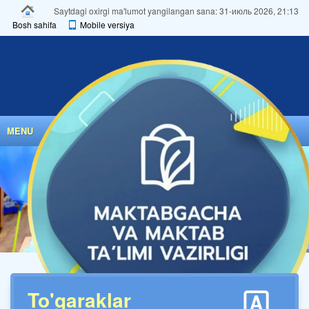
Saytdagi oxirgi ma'lumot yangilangan sana: 31-июль 2026, 21:13
Bosh sahifa
Mobile versiya
MENU
To'garaklar