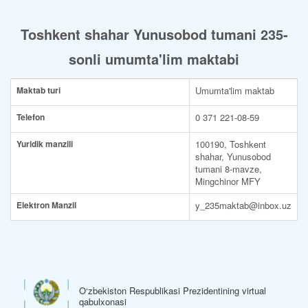
Toshkent shahar Yunusobod tumani 235-
sonli umumta'lim maktabi
Maktab turi
Umumta'lim maktab
Telefon
0 371 221-08-59
Yuridik manzili
100190, Toshkent
shahar, Yunusobod
tumani 8-mavze,
Mingchinor MFY
Elektron Manzil
y_235maktab@inbox.uz
‘zbekiston Respublikasi Prezidentining virtual
O‘zbe
abulxonasi