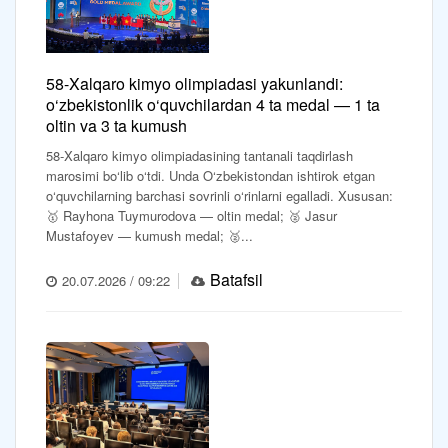
58-Xalqaro kimyo olimpiadasi yakunlandi:
o‘zbekistonlik o‘quvchilardan 4 ta medal — 1 ta
oltin va 3 ta kumush
58-Xalqaro kimyo olimpiadasining tantanali taqdirlash
marosimi bo‘lib o‘tdi. Unda O‘zbekistondan ishtirok etgan
o‘quvchilarning barchasi sovrinli o‘rinlarni egalladi. Xususan:
🥇 Rayhona Tuymurodova — oltin medal; 🥈 Jasur
Mustafoyev — kumush medal; 🥈...
Batafsil
20.07.2026 / 09:22