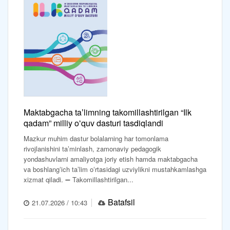
Maktabgacha taʼlimning takomillashtirilgan “Ilk
qadam” milliy oʻquv dasturi tasdiqlandi
Mazkur muhim dastur bolalarning har tomonlama
rivojlanishini taʼminlash, zamonaviy pedagogik
yondashuvlarni amaliyotga joriy etish hamda maktabgacha
va boshlangʻich taʼlim oʻrtasidagi uzviylikni mustahkamlashga
xizmat qiladi. ➖ Takomillashtirilgan...
Batafsil
21.07.2026 / 10:43