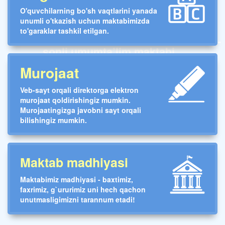
O'quvchilarning bo'sh vaqtlarini yanada
unumli o'tkazish uchun maktabimizda
to'garaklar tashkil etilgan.
Toshkent shahar Yunusobod tumani 235-
sonli umumta’lim maktabi
Murojaat
Veb-sayt orqali direktorga elektron
murojaat qoldirishingiz mumkin.
Murojaatingizga javobni sayt orqali
bilishingiz mumkin.
Maktab madhiyasi
Maktabimiz madhiyasi - baxtimiz,
faxrimiz, g`ururimiz uni hech qachon
unutmasligimizni tarannum etadi!