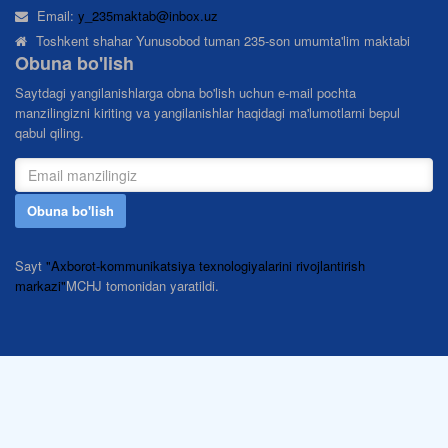
Email:
y_235maktab@inbox.uz
Toshkent shahar Yunusobod tuman 235-son umumta'lim maktabi
Obuna bo'lish
Saytdagi yangilanishlarga obna bo'lish uchun e-mail pochta
manzilingizni kiriting va yangilanishlar haqidagi ma'lumotlarni bepul
qabul qiling.
Obuna bo'lish
Sayt
"Axborot-kommunikatsiya texnologiyalarini rivojlantirish
markazi"
MCHJ tomonidan yaratildi.