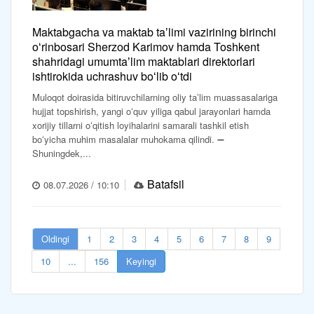
Maktabgacha va maktab taʼlimi vazirining birinchi
oʻrinbosari Sherzod Karimov hamda Toshkent
shahridagi umumtaʼlim maktablari direktorlari
ishtirokida uchrashuv boʻlib oʻtdi
Muloqot doirasida bitiruvchilarning oliy taʼlim muassasalariga
hujjat topshirish, yangi oʻquv yiliga qabul jarayonlari hamda
xorijiy tillarni oʻqitish loyihalarini samarali tashkil etish
boʻyicha muhim masalalar muhokama qilindi. ➖
Shuningdek,...
Batafsil
08.07.2026 / 10:10
Oldingi
1
2
3
4
5
6
7
8
9
10
...
156
Keyingi