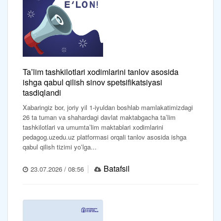
Taʼlim tashkilotlari xodimlarini tanlov asosida
ishga qabul qilish sinov spetsifikatsiyasi
tasdiqlandi
Xabaringiz bor, joriy yil 1-iyuldan boshlab mamlakatimizdagi
26 ta tuman va shahardagi davlat maktabgacha taʼlim
tashkilotlari va umumtaʼlim maktablari xodimlarini
pedagog.uzedu.uz platformasi orqali tanlov asosida ishga
qabul qilish tizimi yoʻlga...
Batafsil
23.07.2026 / 08:56