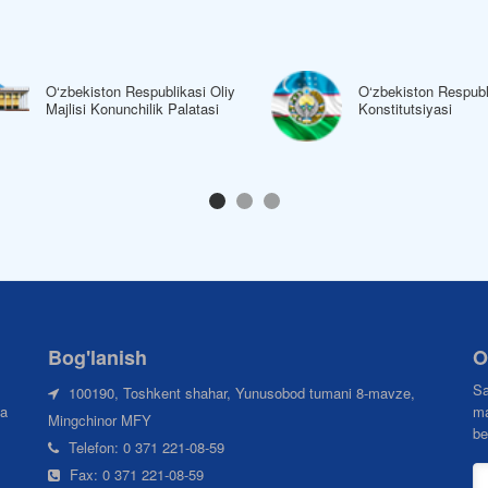
O‘zbekiston Respublikasi Oliy
O‘zbekiston Respubl
Majlisi Konunchilik Palatasi
Konstitutsiyasi
Bog'lanish
O
Sa
100190, Toshkent shahar, Yunusobod tumani 8-mavze,
da
ma
Mingchinor MFY
be
Telefon: 0 371 221-08-59
Fax: 0 371 221-08-59