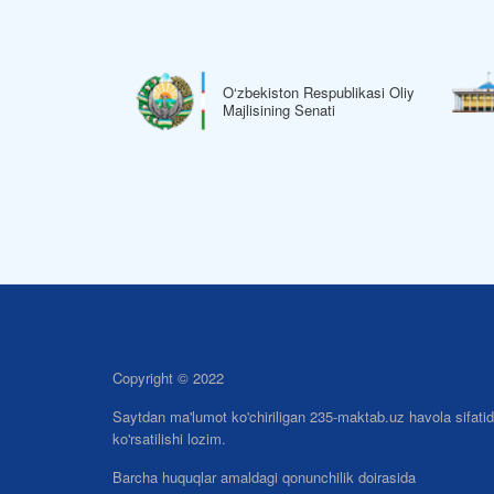
espublikasi
O‘zbekiston Respublikasi Oliy
li
Majlisining Senati
Copyright © 2022
Saytdan ma'lumot ko'chiriligan 235-maktab.uz havola sifati
ko'rsatilishi lozim.
Barcha huquqlar amaldagi qonunchilik doirasida