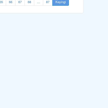
65
66
67
68
...
87
Keyingi