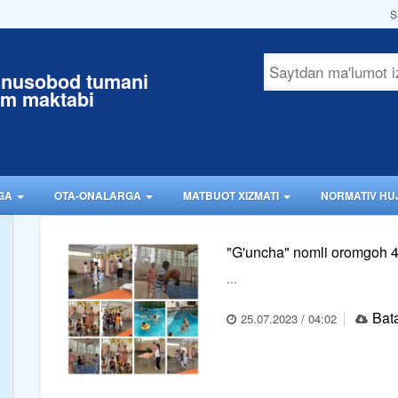
S
unusobod tumani
im maktabi
RGA
OTA-ONALARGA
MATBUOT XIZMATI
NORMATIV HU
"G'uncha" nomli oromgoh 4
...
Bata
25.07.2023 / 04:02