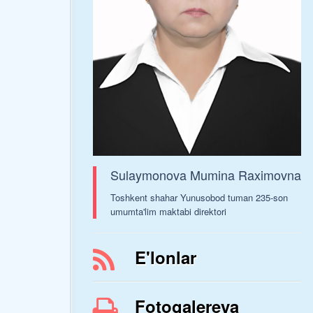
Sulaymonova Mumina Raximovna
Toshkent shahar Yunusobod tuman 235-son
umumta'lim maktabi direktori
E'lonlar
Fotogalereya