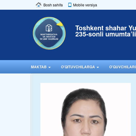
Bosh sahifa
Mobile versiya
Toshkent shahar Y
235-sonli umumta’l
MAKTAB
O'QITUVCHILARGA
O'QUVCHILA