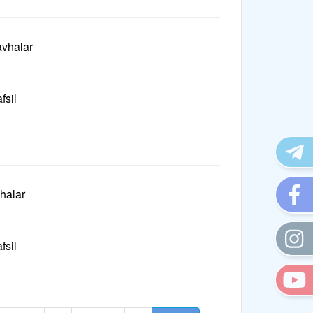
avhalar
fsil
halar
fsil