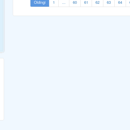
Oldingi
1
...
60
61
62
63
64