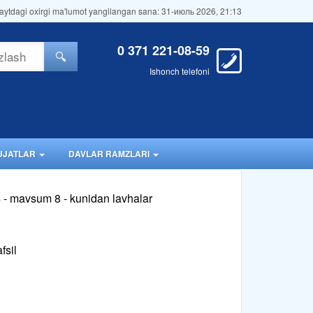
aytdagi oxirgi ma'lumot yangilangan sana: 31-июль 2026, 21:13
0 371 221-08-59
🔍
Ishonch telefoni
JJATLAR
DAVLAR RAMZLARI
 - mavsum 8 - kunidan lavhalar
fsil