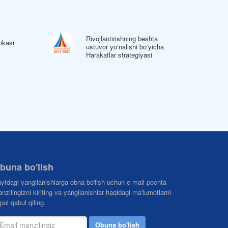
Rivojlantirishning beshta
ikasi
ustuvor yo‘nalishi bo‘yicha
Harakatlar strategiyasi
buna bo'lish
ytdagi yangilanishlarga obna bo'lish uchun e-mail pochta
nzilingizni kiriting va yangilanishlar haqidagi ma'lumotlarni
pul qabul qiling.
Obuna bo'lish