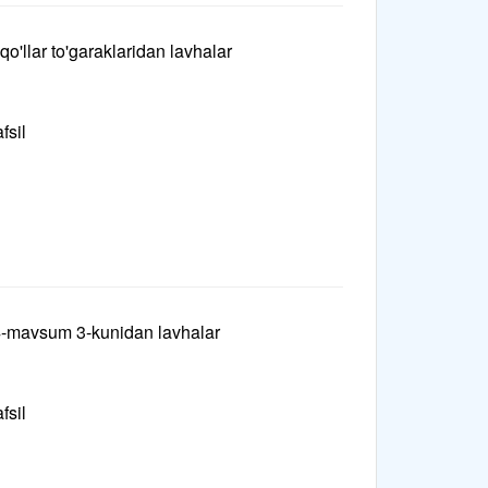
qo'llar to'garaklaridan lavhalar
fsil
4-mavsum 3-kunidan lavhalar
fsil