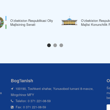
O‘zbekiston Respublikasi Oliy
O‘zbekiston Respubl
Majlisining Senati
Majlisi Konunchilik 
Bog'lanish
O
Sa
100190, Toshkent shahar, Yunusobod tumani 8-mavze,
da
ma
Mingchinor MFY
be
Telefon: 0 371 221-08-59
Fax: 0 371 221-08-59