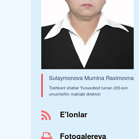
Sulaymonova Mumina Raximovna
Toshkent shahar Yunusobod tuman 235-son
umumta'lim maktabi direktori
E'lonlar
Fotogalereya