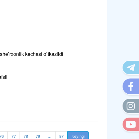
he’rxonlik kechasi o`tkazildi
fsil
76
77
78
79
...
87
Keyingi