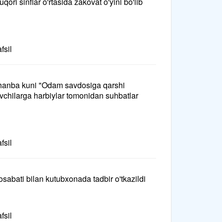
qori sinflar o'rtasida zakovat o'yini bo'lib
fsil
anba kuni "Odam savdosiga qarshi
chilarga harbiylar tomonidan suhbatlar
fsil
sabati bilan kutubxonada tadbir o'tkazildi
fsil