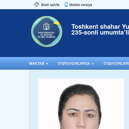
Bosh sahifa
Mobile versiya
Toshkent shahar Y
235-sonli umumta’l
MAKTAB
O'QITUVCHILARGA
O'QUVCHILA