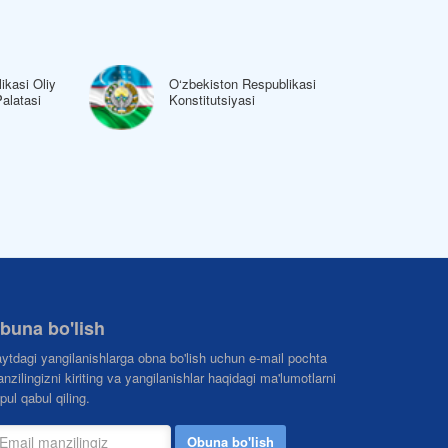
ikasi Oliy
O‘zbekiston Respublikasi
Palatasi
Konstitutsiyasi
buna bo'lish
ytdagi yangilanishlarga obna bo'lish uchun e-mail pochta
nzilingizni kiriting va yangilanishlar haqidagi ma'lumotlarni
pul qabul qiling.
Obuna bo'lish