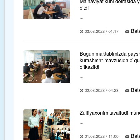
Ma'naviyat kuni doirasida yu
o'tdi
...
Bata
03.03.2023 / 01:17
Bugun maktabimizda paysh
kurashish" mavzusida o`quv
o‘tkazildi
...
Bata
02.03.2023 / 04:23
Zulfiyaxonim tavalludi muno
...
Bata
01.03.2023 / 11:00