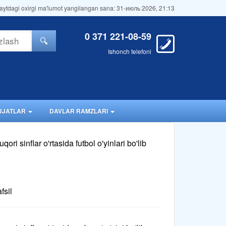
aytdagi oxirgi ma'lumot yangilangan sana: 31-июль 2026, 21:13
0 371 221-08-59
🔍
Ishonch telefoni
JJATLAR
DAVLAR RAMZLARI
ori sinflar o'rtasida futbol o'yinlari bo'lib
fsil