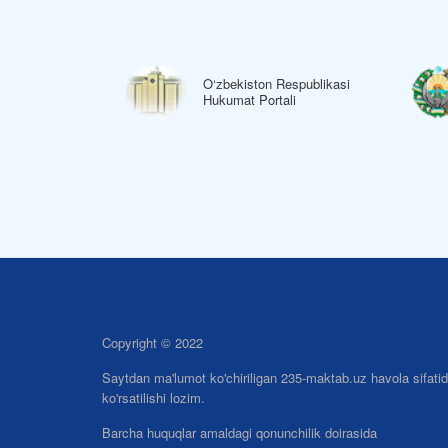
espublikasi
O‘zbekiston Respublikasi
virtual
Hukumat Portali
Copyright © 2022
Saytdan ma'lumot ko'chiriligan 235-maktab.uz havola sifati
ko'rsatilishi lozim.
Barcha huquqlar amaldagi qonunchilik doirasida