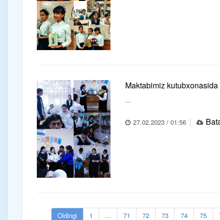
Maktabimiz kutubxonasida s
...
Bata
27.02.2023 / 01:56
Oldingi
1
...
71
72
73
74
75