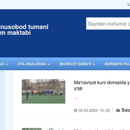
S
unusobod tumani
im maktabi
RGA
OTA-ONALARGA
MATBUOT XIZMATI
NORMATIV HU
Ma'naviyat kuni doirasida yuq
o'tdi
...
Bata
03.03.2023 / 01:20