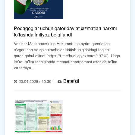
Pedagoglar uchun qator davlat xizmatlari narxini
toʻlashda imtiyoz belgilandi
Vazirlar Mahkamasining Hukumatning ayrim qarorlariga
oʻzgartirish va qoʻshimchalar kiritish toʻgʻrisidagi tegishli
qarori qabul qilindi (https://t.me/huquqiyaxborot/19712). Unga
koʻra: taʼlim tashkilotida mehnat shartnomasi asosida taʼlim
va tarbiya...
Batafsil
20.04.2026 / 10:36