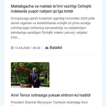
Maktabgacha va maktab taʼlimi vazirligi Ochiqlik
indeksida yuqori natijani qoʻlga kiritdi
Korrupsiyaga qarshi kurashish agentligi tomonidan 2025-yilda
davlat organlari va tashkilotlarida ochiqlik boʻyicha amalga
oshirilayotgan ishlarning samaradorligi va natijadorligini
baholashga qaratilgan Ochiqlik indeksi yakuniy natijalari
eʼlon...
Batafsil
13.04.2026 / 06:49
Amir Temur xotirasiga yuksak ehtirom koʻrsatildi
Prezident Shavkat Mirziyoyev Toshkent shahridagi Amir