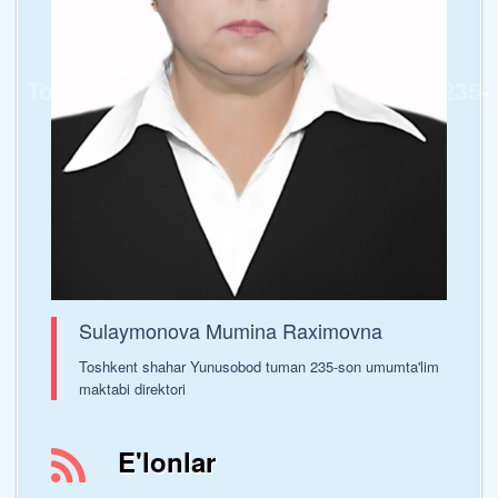
Toshkent shahar Yunusobod tumani 235-
sonli umumta’lim maktabi
Sulaymonova Mumina Raximovna
Toshkent shahar Yunusobod tuman 235-son umumta'lim
maktabi direktori
E'lonlar