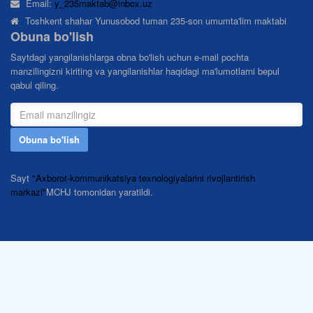
Email:
y_235maktab@inbox.uz
Toshkent shahar Yunusobod tuman 235-son umumta'lim maktabi
Obuna bo'lish
Saytdagi yangilanishlarga obna bo'lish uchun e-mail pochta
manzilingizni kiriting va yangilanishlar haqidagi ma'lumotlarni bepul
qabul qiling.
Obuna bo'lish
Sayt
"Axborot-kommunikatsiya texnologiyalarini rivojlantirish
markazi"
MCHJ tomonidan yaratildi.