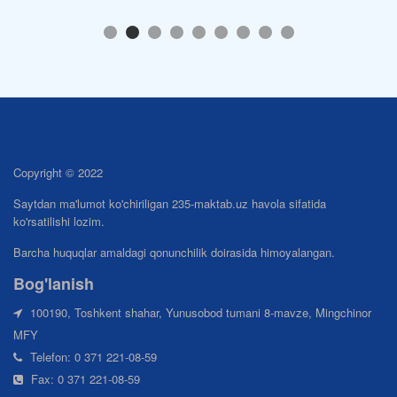
Copyright © 2022
Saytdan ma'lumot ko'chiriligan 235-maktab.uz havola sifatida
ko'rsatilishi lozim.
Barcha huquqlar amaldagi qonunchilik doirasida himoyalangan.
Bog'lanish
100190, Toshkent shahar, Yunusobod tumani 8-mavze, Mingchinor
MFY
Telefon: 0 371 221-08-59
Fax: 0 371 221-08-59