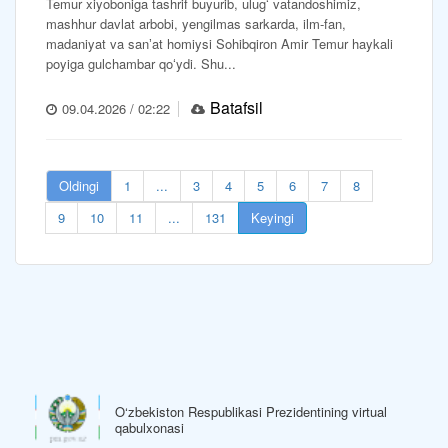
Temur xiyoboniga tashrif buyurib, ulugʻ vatandoshimiz,
mashhur davlat arbobi, yengilmas sarkarda, ilm-fan,
madaniyat va sanʼat homiysi Sohibqiron Amir Temur haykali
poyiga gulchambar qoʻydi. Shu...
Batafsil
09.04.2026 / 02:22
Oldingi
1
...
3
4
5
6
7
8
9
10
11
...
131
Keyingi
O‘zbekiston Respublikasi Prezidentining virtual
qabulxonasi