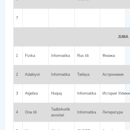
7
JUMA
1
Fizika
Informatika
Rus tili
Физика
2
Adabiyot
Informatika
Tarbiya
Астрономия
3
Algebra
Huquq
Informatika
История Узбеки
Tadbirkorlik
4
Ona tili
Informatika
Литература
asoslari