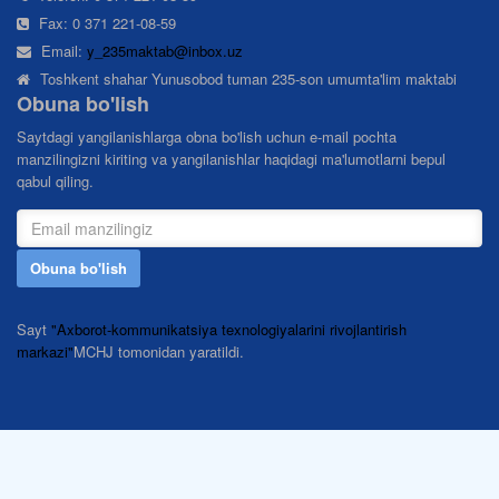
Fax: 0 371 221-08-59
Email:
y_235maktab@inbox.uz
Toshkent shahar Yunusobod tuman 235-son umumta'lim maktabi
Obuna bo'lish
Saytdagi yangilanishlarga obna bo'lish uchun e-mail pochta
manzilingizni kiriting va yangilanishlar haqidagi ma'lumotlarni bepul
qabul qiling.
Obuna bo'lish
Sayt
"Axborot-kommunikatsiya texnologiyalarini rivojlantirish
markazi"
MCHJ tomonidan yaratildi.