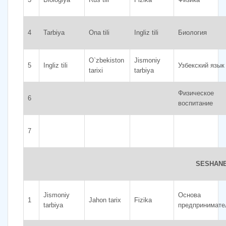
4
Tarbiya
Ona tili
Ingliz tili
Биология
O`zbekiston
Jismoniy
5
Ingliz tili
Узбекский язык
tarixi
tarbiya
Физическое
6
воспитание
7
SESHAN
Jismoniy
Основа
1
Jahon tarix
Fizika
tarbiya
предпринимате