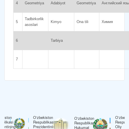
4
Geometriya
Adabiyot
Geometriya
Английский яз
Tadbirkorlik
5
Kimyo
Ona tili
Химия
asoslari
6
Tarbiya
7
ekiston
O‘zbekiston
O‘zbeki
O‘zbekiston
ublikasi
Respublikasi
Respubl
Respublikasi
identining
Prezidentining
Oliy
Hukumat