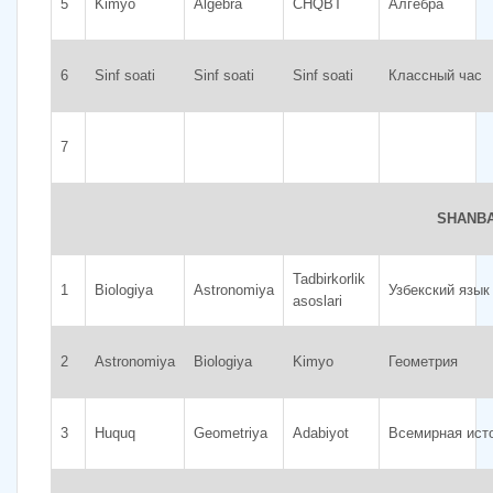
5
Kimyo
Algebra
CHQBT
Алгебра
6
Sinf soati
Sinf soati
Sinf soati
Классный час
7
SHANB
Tadbirkorlik
1
Biologiya
Astronomiya
Узбекский язык
asoslari
2
Astronomiya
Biologiya
Kimyo
Геометрия
3
Huquq
Geometriya
Adabiyot
Всемирная ист