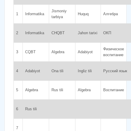
Jismoniy
1
Informatika
Huquq
Алгебра
tarbiya
2
Informatika
CHQBT
Jahon tarixi
ОКП
Физическое
3
CQBT
Algebra
Adabiyot
воспитание
4
Adabiyot
Ona tili
Ingliz tili
Русский язык
5
Algebra
Rus tili
Algebra
Воспитание
6
Rus tili
7