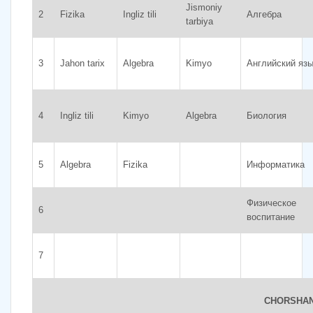
Jismoniy
2
Fizika
Ingliz tili
Алгебра
tarbiya
3
Jahon tarix
Algebra
Kimyo
Английский яз
4
Ingliz tili
Kimyo
Algebra
Биология
5
Algebra
Fizika
Информатика
Физическое
6
воспитание
7
CHORSHA