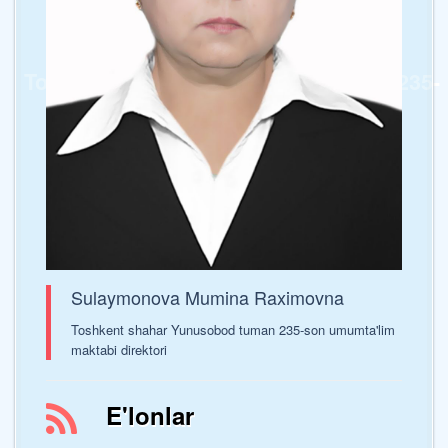
Toshkent shahar Yunusobod tumani 235-
sonli umumta’lim maktabi
Sulaymonova Mumina Raximovna
Toshkent shahar Yunusobod tuman 235-son umumta'lim
maktabi direktori
E'lonlar