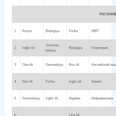
PAYSHAN
1
Kimyo
Biologiya
Fizika
НВП
Jismoniy
2
Ingliz tili
Biologiya
Геометрия
tarbiya
3
Ona tili
Geometriya
Rus tili
Английский яз
4
Rus tili
Fizika
Ingliz tili
Химия
5
Geometriya
Ingliz tili
Algebra
Информатика
6
Ona tili