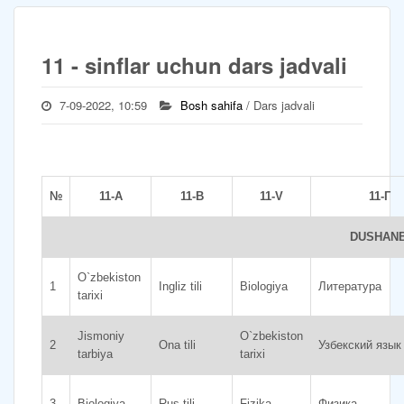
11 - sinflar uchun dars jadvali
7-09-2022, 10:59
Bosh sahifa
/ Dars jadvali
№
11-А
11-В
11-V
11-Г
DUSHAN
O`zbekiston
1
Ingliz tili
Biologiya
Литература
tarixi
Jismoniy
O`zbekiston
2
Ona tili
Узбекский язык
tarbiya
tarixi
3
Biologiya
Rus tili
Fizika
Физика