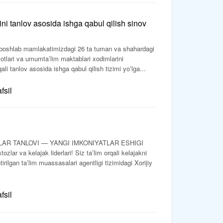
rini tanlov asosida ishga qabul qilish sinov
i
an boshlab mamlakatimizdagi 26 ta tuman va shahardagi
otlari va umumtaʼlim maktablari xodimlarini
i tanlov asosida ishga qabul qilish tizimi yoʻlga...
fsil
AR TANLOVI — YANGI IMKONIYATLAR ESHIGI
ar va kelajak liderlari! Siz ta’lim orqali kelajakni
irilgan ta’lim muassasalari agentligi tizimidagi Xorijiy
fsil