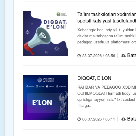
Taʼlim tashkilotlari xodimla
spetsifikatsiyasi tasdiqland
Xabaringiz bor, joriy yil 1-iyuld
davlat maktabgacha taʼlim tashkil
pedagog.uzedu.uz platformasi orqal
Bata
23.07.2026 / 08:56
DIQQAT, E’LON!
RAHBAR VA PEDAGOG XODIML
OCHILMOQDA! Hurmatli fidoyi ustozl
qurishga tayyormisiz? Ixtisoslasht
tillarga...
Bata
06.07.2026 / 05:11