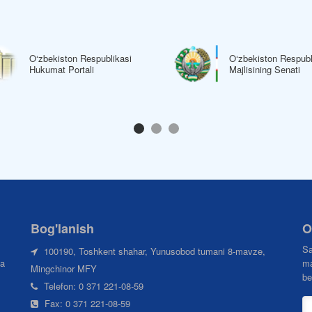
O‘zbekiston Respublikasi
O‘zbekiston Respubl
Hukumat Portali
Majlisining Senati
Bog'lanish
O
Sa
100190, Toshkent shahar, Yunusobod tumani 8-mavze,
da
ma
Mingchinor MFY
be
Telefon: 0 371 221-08-59
Fax: 0 371 221-08-59