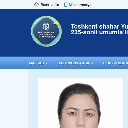
Bosh sahifa
Mobile versiya
Toshkent shahar Y
235-sonli umumta’l
MAKTAB
O'QITUVCHILARGA
O'QUVCHILA