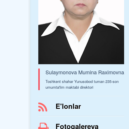
Sulaymonova Mumina Raximovna
Toshkent shahar Yunusobod tuman 235-son
umumta'lim maktabi direktori
E'lonlar
Fotogalereya