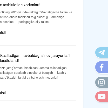
 tashkilotlari xodimlari!
tining 2026-yil 5-fevraldagi “Maktabgacha taʼlim va
tirish chora-tadbirlari toʻgʻrisida” gi Farmoniga
n boshlab — pedagogika oliy taʼlim...
fsil
tkaziladigan navbatdagi sinov jarayonlari
i tasdiqlandi
ziri jamgʻarmasi hisobidan ustama toʻlanadigan
ziladigan saralash sinovlari 2-bosqichi – kasbiy
at oʻtkazish tartibi va baholash mezonlari
fsil