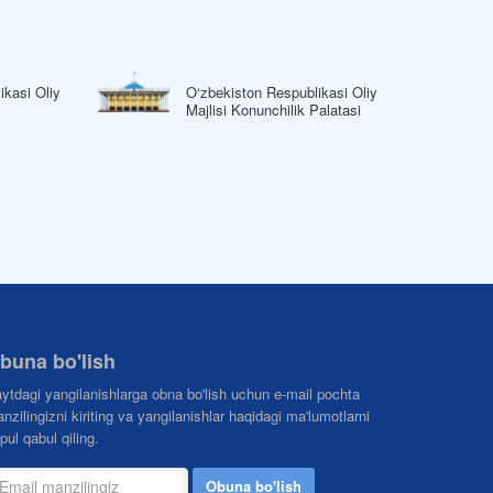
ikasi Oliy
O‘zbekiston Respublikasi Oliy
Majlisi Konunchilik Palatasi
buna bo'lish
ytdagi yangilanishlarga obna bo'lish uchun e-mail pochta
nzilingizni kiriting va yangilanishlar haqidagi ma'lumotlarni
pul qabul qiling.
Obuna bo'lish