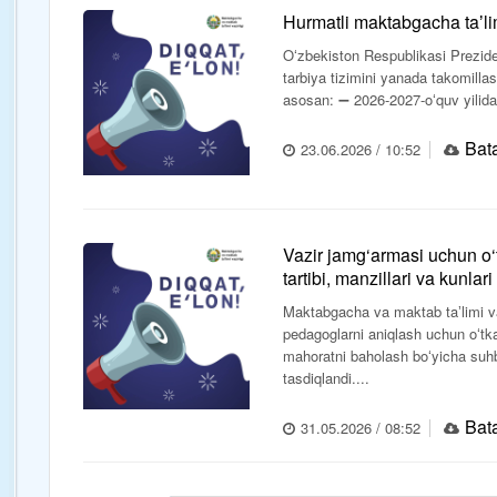
Hurmatli maktabgacha taʼlim
Oʻzbekiston Respublikasi Preziden
tarbiya tizimini yanada takomillash
asosan: ➖ 2026-2027-oʻquv yilida
Bata
23.06.2026 / 10:52
Vazir jamg‘armasi uchun o‘
tartibi, manzillari va kunlar
Maktabgacha va maktab taʼlimi va
pedagoglarni aniqlash uchun oʻtka
mahoratni baholash boʻyicha suhb
tasdiqlandi....
Bata
31.05.2026 / 08:52