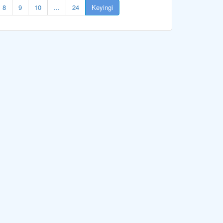
8
9
10
...
24
Keyingi