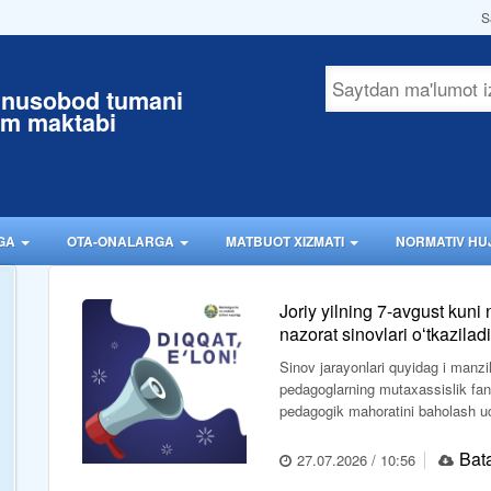
S
unusobod tumani
im maktabi
RGA
OTA-ONALARGA
MATBUOT XIZMATI
NORMATIV HU
Joriy yilning 7-avgust kuni 
nazorat sinovlari oʻtkaziladi
Sinov jarayonlari quyidag i manzil
pedagoglarning mutaxassislik fani
pedagogik mahoratini baholash uchu
Bata
27.07.2026 / 10:56