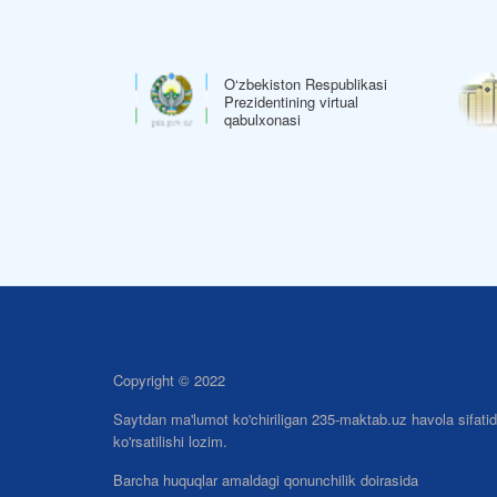
O‘zbekiston Respublikasi
espublikasi
Prezidentining virtual
 rasmiy veb-sayti
qabulxonasi
Copyright © 2022
Saytdan ma'lumot ko'chiriligan 235-maktab.uz havola sifati
ko'rsatilishi lozim.
Barcha huquqlar amaldagi qonunchilik doirasida