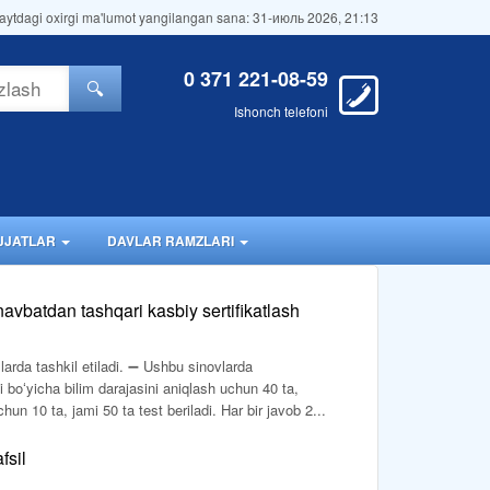
aytdagi oxirgi ma'lumot yangilangan sana: 31-июль 2026, 21:13
0 371 221-08-59
🔍
Ishonch telefoni
JJATLAR
DAVLAR RAMZLARI
navbatdan tashqari kasbiy sertifikatlash
larda tashkil etiladi. ➖ Ushbu sinovlarda
 boʻyicha bilim darajasini aniqlash uchun 40 ta,
n 10 ta, jami 50 ta test beriladi. Har bir javob 2...
fsil