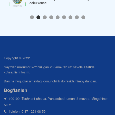
qabulxonasi
Copyright © 2022
Saytdan ma'lumot ko'chiriligan 235-maktab.uz havola sifatida
ko'rsatilishi lozim.
Barcha huquqlar amaldagi qonunchilik doirasida himoyalangan.
Bog'lanish
100190, Toshkent shahar, Yunusobod tumani 8-mavze, Mingchinor
MFY
Telefon: 0 371 221-08-59