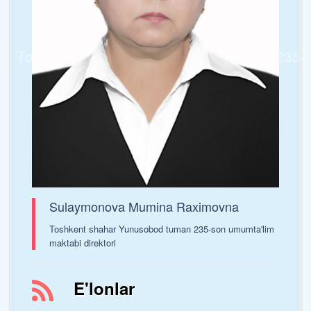
Toshkent shahar Yunusobod tumani 235-
sonli umumta’lim maktabi
Sulaymonova Mumina Raximovna
Toshkent shahar Yunusobod tuman 235-son umumta'lim
maktabi direktori
E'lonlar