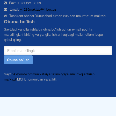
Fax: 0 371 221-08-59
Email:
y_235maktab@inbox.uz
Toshkent shahar Yunusobod tuman 235-son umumta'lim maktabi
Obuna bo'lish
Saytdagi yangilanishlarga obna bo'lish uchun e-mail pochta
manzilingizni kiriting va yangilanishlar haqidagi ma'lumotlarni bepul
qabul qiling.
Obuna bo'lish
Sayt
"Axborot-kommunikatsiya texnologiyalarini rivojlantirish
markazi"
MCHJ tomonidan yaratildi.