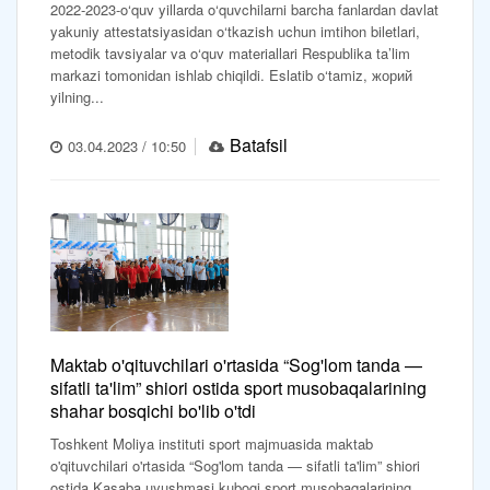
2022-2023-o‘quv yillarda o‘quvchilarni barcha fanlardan davlat
yakuniy attestatsiyasidan o‘tkazish uchun imtihon biletlari,
metodik tavsiyalar va o‘quv materiallari Respublika ta’lim
markazi tomonidan ishlab chiqildi. Eslatib o‘tamiz, жорий
yilning...
Batafsil
03.04.2023 / 10:50
Maktab o'qituvchilari o'rtasida “Sog'lom tanda —
sifatli ta'lim” shiori ostida sport musobaqalarining
shahar bosqichi bo'lib o'tdi
Toshkent Moliya instituti sport majmuasida maktab
o'qituvchilari o'rtasida “Sog'lom tanda — sifatli ta'lim” shiori
ostida Kasaba uyushmasi kubogi sport musobaqalarining