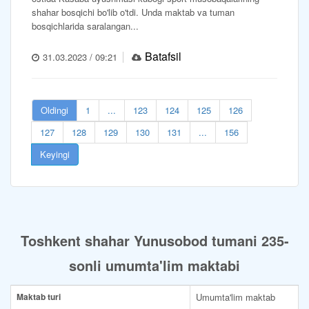
shahar bosqichi bo'lib o'tdi. Unda maktab va tuman
bosqichlarida saralangan...
Batafsil
31.03.2023 / 09:21
Oldingi
1
...
123
124
125
126
127
128
129
130
131
...
156
Keyingi
Toshkent shahar Yunusobod tumani 235-
sonli umumta'lim maktabi
Maktab turi
Umumta'lim maktab