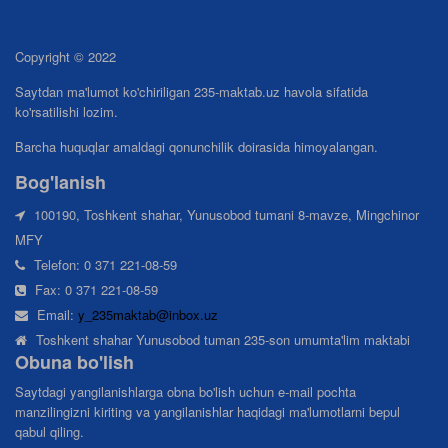
Copyright © 2022
Saytdan ma'lumot ko'chiriligan 235-maktab.uz havola sifatida
ko'rsatilishi lozim.
Barcha huquqlar amaldagi qonunchilik doirasida himoyalangan.
Bog'lanish
100190, Toshkent shahar, Yunusobod tumani 8-mavze, Mingchinor
MFY
Telefon: 0 371 221-08-59
Fax: 0 371 221-08-59
Email:
y_235maktab@inbox.uz
Toshkent shahar Yunusobod tuman 235-son umumta'lim maktabi
Obuna bo'lish
Saytdagi yangilanishlarga obna bo'lish uchun e-mail pochta
manzilingizni kiriting va yangilanishlar haqidagi ma'lumotlarni bepul
qabul qiling.