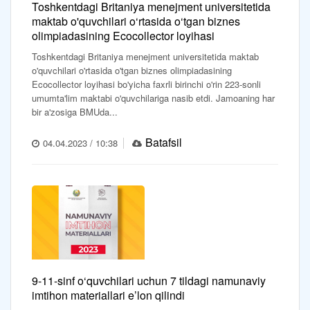
Toshkentdagi Britaniya menejment universitetida
maktab o'quvchilari o‘rtasida o‘tgan biznes
olimpiadasining Ecocollector loyihasi
Toshkentdagi Britaniya menejment universitetida maktab
o'quvchilari o'rtasida o'tgan biznes olimpiadasining
Ecocollector loyihasi bo'yicha faxrli birinchi o'rin 223-sonli
umumta'lim maktabi o'quvchilariga nasib etdi. Jamoaning har
bir a'zosiga BMUda...
Batafsil
04.04.2023 / 10:38
9-11-sinf o‘quvchilari uchun 7 tildagi namunaviy
imtihon materiallari e’lon qilindi