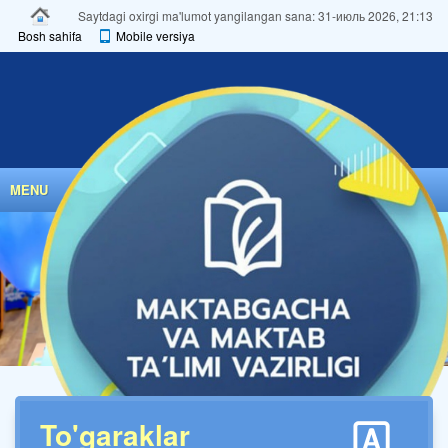
Saytdagi oxirgi ma'lumot yangilangan sana: 31-июль 2026, 21:13
Bosh sahifa
Mobile versiya
MENU
To'garaklar