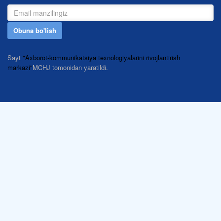
Obuna bo'lish
Sayt
"Axborot-kommunikatsiya texnologiyalarini rivojlantirish
markazi"
MCHJ tomonidan yaratildi.