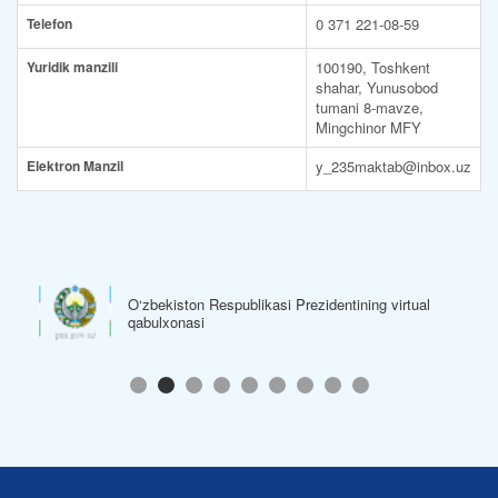
Telefon
0 371 221-08-59
Yuridik manzili
100190, Toshkent
shahar, Yunusobod
tumani 8-mavze,
Mingchinor MFY
Elektron Manzil
y_235maktab@inbox.uz
O‘zbekiston Respublikasi Hukumat Portali