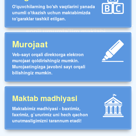
O'quvchilarning bo'sh vaqtlarini yanada
unumli o'tkazish uchun maktabimizda
to'garaklar tashkil etilgan.
Toshkent shahar Yunusobod tumani 235-
sonli umumta’lim maktabi
Murojaat
Veb-sayt orqali direktorga elektron
murojaat qoldirishingiz mumkin.
Murojaatingizga javobni sayt orqali
bilishingiz mumkin.
Maktab madhiyasi
Maktabimiz madhiyasi - baxtimiz,
faxrimiz, g`ururimiz uni hech qachon
unutmasligimizni tarannum etadi!